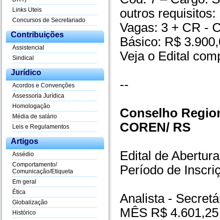
Links Uteis
outros requisitos
Concursos de Secretariado
Vagas: 3 + CR - C
Contribuições
Básico: R$ 3.900,
Assistencial
Veja o Edital com
Sindical
Jurídico
--
Acordos e Convenções
Assessoria Jurídica
Homologação
Conselho Region
Média de salário
COREN/ RS
Leis e Regulamentos
Artigos
Edital de Abertur
Assédio
Comportamento/
Período de Inscri
Comunicação/Etiqueta
Em geral
Ética
Analista - Secre
Globalização
MÊS R$ 4.601,25
Histórico