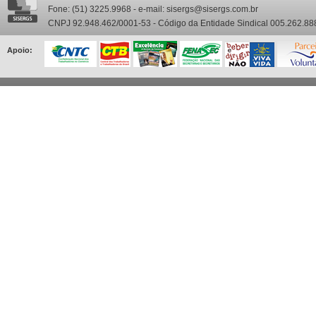
Fone: (51) 3225.9968 - e-mail: sisergs@sisergs.com.br
CNPJ 92.948.462/0001-53 - Código da Entidade Sindical 005.262.88
Apoio: