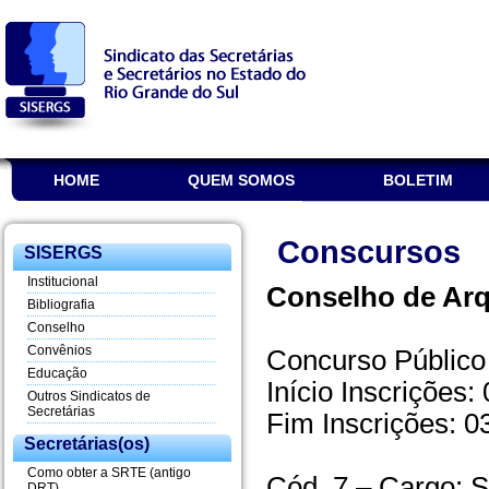
HOME
QUEM SOMOS
BOLETIM
Conscursos
SISERGS
Institucional
Conselho de Arq
Bibliografia
Conselho
Convênios
Concurso Público
Educação
Início Inscrições:
Outros Sindicatos de
Secretárias
Fim Inscrições: 0
Secretárias(os)
Como obter a SRTE (antigo
Cód. 7 – Cargo: S
DRT)