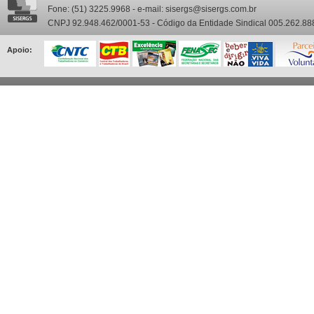
Fone: (51) 3225.9968 - e-mail: sisergs@sisergs.com.br
CNPJ 92.948.462/0001-53 - Código da Entidade Sindical 005.262.88
Apoio: