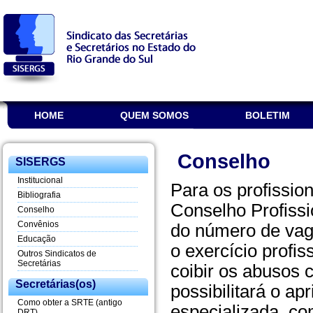
HOME
QUEM SOMOS
BOLETIM
Conselho
SISERGS
Institucional
Para os profission
Bibliografia
Conselho Profissi
Conselho
Convênios
do número de vaga
Educação
o exercício profiss
Outros Sindicatos de
Secretárias
coibir os abusos 
Secretárias(os)
possibilitará o a
Como obter a SRTE (antigo
especializada, co
DRT)