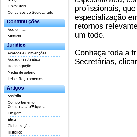
Links Uteis
profissionais, qu
Concursos de Secretariado
especialização em
Contribuições
retornos relevant
Assistencial
um todo.
Sindical
Jurídico
Conheça toda a tr
Acordos e Convenções
Secretárias, clic
Assessoria Jurídica
Homologação
Média de salário
Leis e Regulamentos
Artigos
Assédio
Comportamento/
Comunicação/Etiqueta
Em geral
Ética
Globalização
Histórico