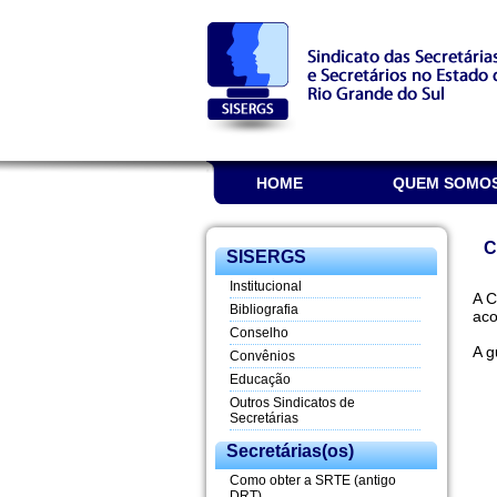
HOME
QUEM SOMO
C
SISERGS
Institucional
A C
Bibliografia
aco
Conselho
A g
Convênios
Educação
Outros Sindicatos de
Secretárias
Secretárias(os)
Como obter a SRTE (antigo
DRT)