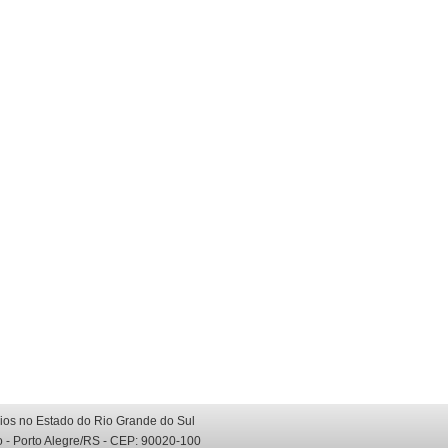
rios no Estado do Rio Grande do Sul
o - Porto Alegre/RS - CEP: 90020-100