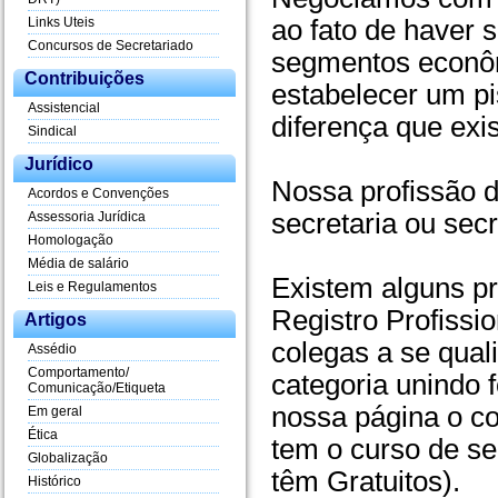
Links Uteis
ao fato de haver 
Concursos de Secretariado
segmentos econômi
Contribuições
estabelecer um pis
Assistencial
diferença que exi
Sindical
Jurídico
Nossa profissão 
Acordos e Convenções
secretaria ou secr
Assessoria Jurídica
Homologação
Média de salário
Existem alguns pr
Leis e Regulamentos
Registro Profissi
Artigos
colegas a se qual
Assédio
Comportamento/
categoria unindo f
Comunicação/Etiqueta
nossa página o co
Em geral
Ética
tem o curso de se
Globalização
têm Gratuitos).
Histórico