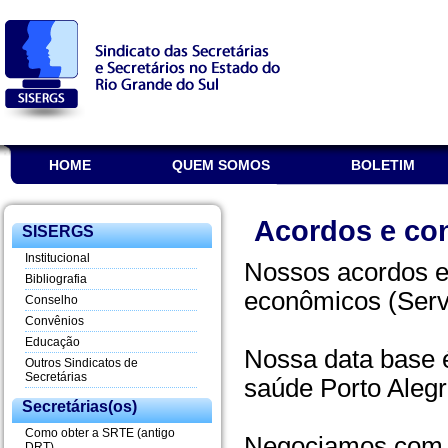
HOME
QUEM SOMOS
BOLETIM
Acordos e co
SISERGS
Institucional
Nossos acordos e
Bibliografia
econômicos (Servi
Conselho
Convênios
Educação
Nossa data base é 
Outros Sindicatos de
Secretárias
saúde Porto Alegr
Secretárias(os)
Como obter a SRTE (antigo
Negociamos com to
DRT)